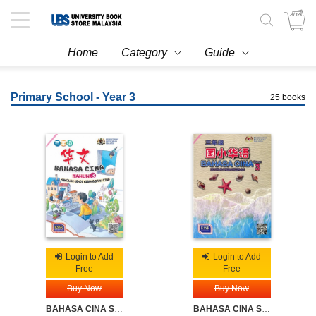
Toggle
navigation
Home
Category
Guide
Primary School - Year 3
25 books
Login to Add
Login to Add
Free
Free
Buy Now
Buy Now
BAHASA CINA SJKC TAHUN 3
BAHASA CINA SK TAHUN 3