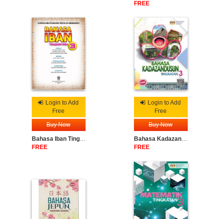
FREE
Login to Add
Login to Add
Free
Free
Buy Now
Buy Now
Bahasa Iban Tingkatan 3
Bahasa Kadazandusun Tingkatan 3
FREE
FREE