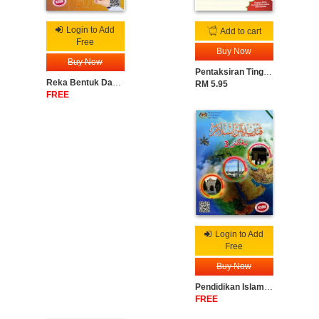
Login to Add
Add to cart
Free
Buy Now
Buy Now
Pentaksiran Tingkatan 3 | Reka Bentuk dan Teknologi [71]
Reka Bentuk Dan Teknologi Tingkatan 3
RM 5.95
FREE
Login to Add
Free
Buy Now
Pendidikan Islam Tingkatan 3
FREE