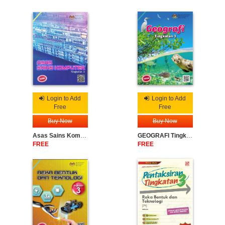
Login to Add
Login to Add
Free
Free
Buy Now
Buy Now
Asas Sains Komputer Tingkatan 3
GEOGRAFI Tingkatan 3
FREE
FREE