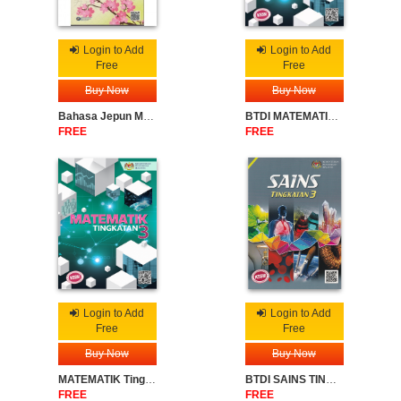
Login to Add
Login to Add
Free
Free
Buy Now
Buy Now
Bahasa Jepun Menengah Rendah
BTDI MATEMATIK TINGKATAN 3
FREE
FREE
Login to Add
Login to Add
Free
Free
Buy Now
Buy Now
MATEMATIK Tingkatan 3 V2
BTDI SAINS TINGKATAN 3XX
FREE
FREE