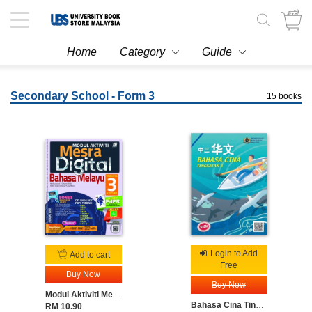
Toggle
navigation
Home
Category
Guide
Secondary School - Form 3
15 books
Login to Add
Add to cart
Free
Buy Now
Buy Now
Modul Aktiviti Mesra Digital Bahasa Melayu Tingkatan 3
Bahasa Cina Tingkatan 3
RM 10.90