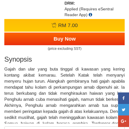
DRM:
Applied (Requires eSentral
Reader App)
RM 7.00
Buy Now
(price excluding SST)
Synopsis
Gajah dan ular yang buta tinggal di kawasan yang kering
kontang akibat kemarau. Setelah Katak telah menyanyi
menyeru hujan turun. Alangkah gembiranya hati gajah apabila
mendapat tahu kolam di perkampungan arnab dipenuhi air. Ia
terus berkubang dan tidak menghiraukan haiwan yang lain.
Penghulu arnab cuba menasihati gajah, namun tidak berkesan.
Akhirnya, Penghulu arnab mengarahkan arnab tua supaya
memberi peringatan kepada gajah di atas kelakuannya. Dengan
sedikit muslihat, gajah telah meninggalkan kawasan kolam itu.
Semua haiwan di kolam berasa gembira. Terdengar-dengar