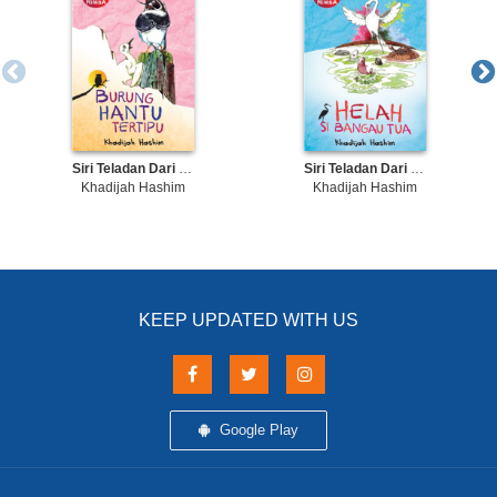
Siri Teladan Dari Rimba - Burung Hantu Tertipu
Siri Teladan Dari Rimba - Helah Si Bangau Tua
Khadijah Hashim
Khadijah Hashim
KEEP UPDATED WITH US
Google Play