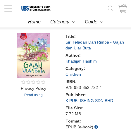
Toggle
navigation
Home
Category
Guide
Title:
Siri Teladan Dari Rimba - Gajah
dan Ular Buta
Author:
Khadijah Hashim
Category:
Children
ISBN:
978-983-852-722-4
Privacy Policy
Publisher:
Read using
K PUBLISHING SDN BHD
File Size:
7.72 MB
Format:
EPUB (e-book)