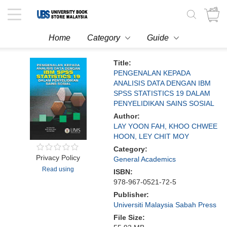
Toggle
navigation
Home
Category
Guide
Title:
PENGENALAN KEPADA
ANALISIS DATA DENGAN IBM
SPSS STATISTICS 19 DALAM
PENYELIDIKAN SAINS SOSIAL
Author:
LAY YOON FAH, KHOO CHWEE
HOON, LEY CHIT MOY
Category:
Privacy Policy
General Academics
Read using
ISBN:
978-967-0521-72-5
Publisher:
Universiti Malaysia Sabah Press
File Size: