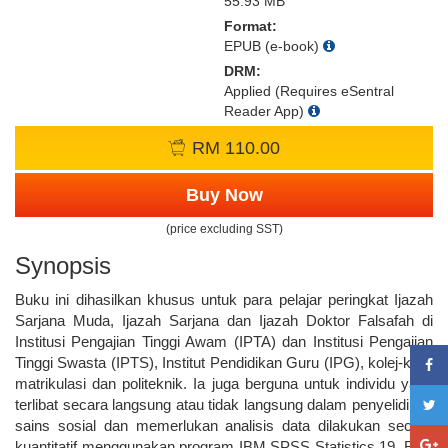
55.93 MB
Format:
EPUB (e-book)
DRM:
Applied (Requires eSentral
Reader App)
RM 110.00
Buy Now
(price excluding SST)
Synopsis
Buku ini dihasilkan khusus untuk para pelajar peringkat Ijazah
Sarjana Muda, Ijazah Sarjana dan Ijazah Doktor Falsafah di
Institusi Pengajian Tinggi Awam (IPTA) dan Institusi Pengajian
Tinggi Swasta (IPTS), Institut Pendidikan Guru (IPG), kolej-kolej
matrikulasi dan politeknik. Ia juga berguna untuk individu yang
terlibat secara langsung atau tidak langsung dalam penyelidikan
sains sosial dan memerlukan analisis data dilakukan secara
kuantitatif menggunakan program IBM SPSS Statistics 19. Bagi