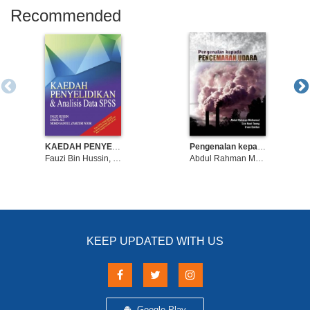
Recommended
KAEDAH PENYELIDIKAN & ANALISIS DATA SPSS
Pengenalan kepada Pencemaran Udara
Fauzi Bin Hussin, Jamal Ali & Mohd Saifoul Zamzuri Noor
Abdul Rahman Mohamed Lee Keat Teong Irvan Dahalan
KEEP UPDATED WITH US
Google Play