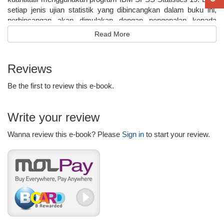
setiap jenis ujian statistik yang dibincangkan dalam buku ini,
perbincangan akan dimulakan dengan pengenalan kepada
konsep dan andaian, diikuti dengan contoh berserta dengan
Read More
langkah-langkah dalam pengujian hipotesis berdasarkan output
program IBM SPSS Statistics 19. Pendekatan langkah-demi-
langkah turut digunakan untuk membantu para pembaca
Reviews
memperoleh output analisis statistik melalui program IBM SPSS
Statistics 19
Be the first to review this e-book.
Write your review
Wanna review this e-book? Please
Sign in
to start your review.