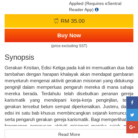
Applied (Requires eSentral
Reader App)
RM 35.00
Buy Now
(price excluding SST)
Synopsis
Gerakan Kristian, Edisi Ketiga pada kali ini memuatkan dua bab
tambahan dengan harapan khalayak akan mendapat gambaran
menyeluruh mengenai aktiviti gerakan misionari yang didukungi
penginjil dalam memperluas pengaruh mereka di mana sahaja
mereka berada. Terdahulu telah disebutkan peranan gereja
karismatik yang mendepani kerja-kerja penginjilan, tetapi
gerakan tersebut belum sempat diperkenalkan. Justeru, dalam
edisi ini satu bab khusus membincangkan sejarah kemunculan
serta pengaruh gerakan gereja karismatik. Bagi memperlihatkan
fenomenon penerusan aktiviti misionari mereka sejak mula
hingga sekarang, disediakan bab mengenai kontroversi guna
Read More