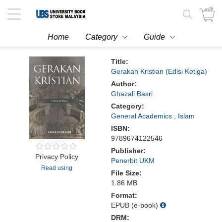
Toggle
navigation
Home
Category
Guide
Title:
Gerakan Kristian (Edisi Ketiga)
Author:
Ghazali Basri
Category:
General Academics
,
Islam
ISBN:
9789674122546
Publisher:
Privacy Policy
Penerbit UKM
Read using
File Size:
1.86 MB
Format:
EPUB (e-book)
DRM: