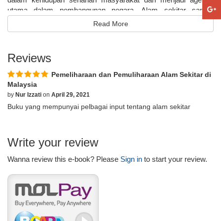
utama dalam pembangunan negara. Alam sekitar sangat
penting dipelihara dan dipulihara kerana ia bukan sahaja
Read More
memberikan perkhidmatan kepada manusia tetapi juga
merupakan sistem bantuan kehidupan yang tidak ternilai.
Semoga buku ini dapat mengisi ruang yang belum diliputi oleh
Reviews
buku lain di samping menampung kekurangan tersebut dalam
usaha memupuk sikap prihatin dan sifat kecintaan yang
Pemeliharaan dan Pemuliharaan Alam Sekitar di
mendalam terhadap alam sekitar.
Malaysia
by
Nur Izzati
on
April 29, 2021
Buku yang mempunyai pelbagai input tentang alam sekitar
Write your review
Wanna review this e-book? Please
Sign in
to start your review.