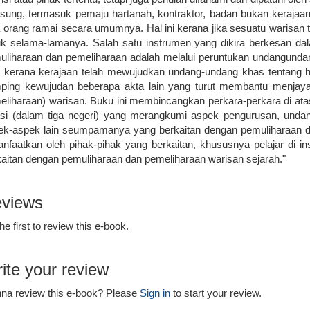
gsung, termasuk pemaju hartanah, kontraktor, badan bukan kerajaan, 
 orang ramai secara umumnya. Hal ini kerana jika sesuatu warisan ter
uk selama-lamanya. Salah satu instrumen yang dikira berkesan d
uliharaan dan pemeliharaan adalah melalui peruntukan undangundang 
k kerana kerajaan telah mewujudkan undang-undang khas tentang ha
ping kewujudan beberapa akta lain yang turut membantu menjaya
eliharaan) warisan. Buku ini membincangkan perkara-perkara di a
asi (dalam tiga negeri) yang merangkumi aspek pengurusan, undan
ek-aspek lain seumpamanya yang berkaitan dengan pemuliharaan da
anfaatkan oleh pihak-pihak yang berkaitan, khususnya pelajar di in
kaitan dengan pemuliharaan dan pemeliharaan warisan sejarah."
views
he first to review this e-book.
ite your review
na review this e-book? Please
Sign in
to start your review.