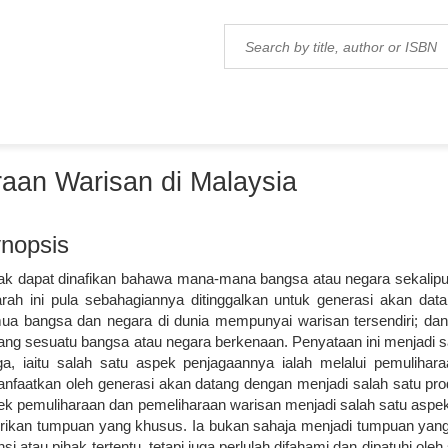
aan Warisan di Malaysia
nopsis
dak dapat dinafikan bahawa mana-mana bangsa atau negara sekalipun
arah ini pula sebahagiannya ditinggalkan untuk generasi akan da
ua bangsa dan negara di dunia mempunyai warisan tersendiri; dan 
tang sesuatu bangsa atau negara berkenaan. Penyataan ini menjadi 
aga, iaitu salah satu aspek penjagaannya ialah melalui pemulihara
anfaatkan oleh generasi akan datang dengan menjadi salah satu pro
ek pemuliharaan dan pemeliharaan warisan menjadi salah satu aspek 
erikan tumpuan yang khusus. Ia bukan sahaja menjadi tumpuan yang
si atau pihak tertentu, tetapi juga perlulah difahami dan dipatuhi ole