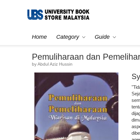
Home
Category
Guide
Pemuliharaan dan Pemelihar
by Abdul Aziz Hussin
Sy
"Ti
Sej
sem
ten
dij
dim
asp
dib
agen