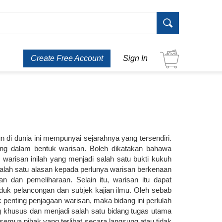
Create Free Account
Sign In
 di dunia ini mempunyai sejarahnya yang tersendiri.
tang dalam bentuk warisan. Boleh dikatakan bahawa
warisan inilah yang menjadi salah satu bukti kukuh
salah satu alasan kepada perlunya warisan berkenaan
an dan pemeliharaan. Selain itu, warisan itu dapat
duk pelancongan dan subjek kajian ilmu. Oleh sebab
penting penjagaan warisan, maka bidang ini perlulah
 khusus dan menjadi salah satu bidang tugas utama
h semua pihak yang terlibat secara langsung atau tidak