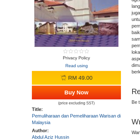
lan
juga
unt
pem
bai
sam
pem
lok
Privacy Policy
asp
dim
Read using
ber
RM 49.00
Re
Buy Now
Be t
(price excluding SST)
Title:
Pemuliharaan dan Pemeliharaan Warisan di
Wr
Malaysia
Author:
Wan
Abdul Aziz Hussin